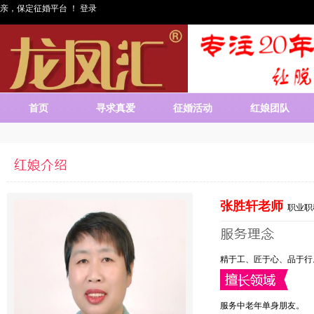
亲，保定征婚平台 ！
登录
首页
寻求真爱
征婚活动
红娘团队
张胜轩老师
职业职
精于工、匠于心、品于行
服务中老年单身朋友。