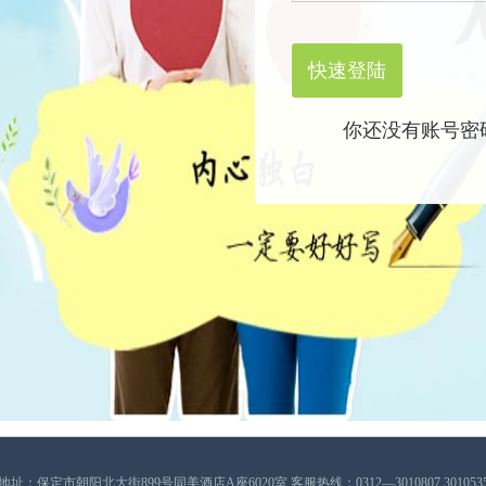
你还没有账号密
地址：保定市朝阳北大街899号同美酒店A座6020室 客服热线：0312—3010807 301053