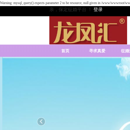
Warning: mysql_query() expects parameter 2 to be resource, null given in /www/wwwroot/www
亲，保定征婚平台 ！
登录
首页
寻求真爱
征婚