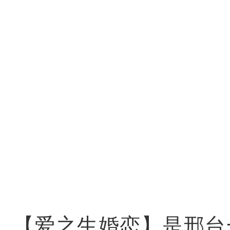
【爱之生婚恋】是邢台