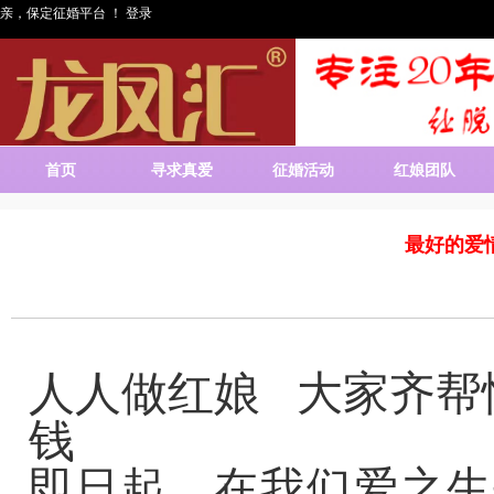
亲，保定征婚平台 ！
登录
首页
寻求真爱
征婚活动
红娘团队
最好的爱
人人做红娘 大家齐
钱
即日起、在我们爱之生平台www