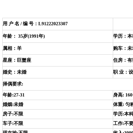
用 户 名 / 编 号：L91222023307
年龄： 35岁(1991年)
学历：本
属相：羊
购车：未
星座：巨蟹座
住房：有
婚史：未婚
职 业：
择偶要求:
年龄:27-31
身高: 160
婚姻:未婚
体重: 匀
房子:不限
学历:本
车子:不限
工作:不
现在地:不限
收入:300