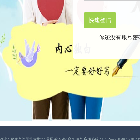
你还没有账号密
地址：保定市朝阳北大街899号同美酒店A座6020室 客服热线：0312—3010807 301053