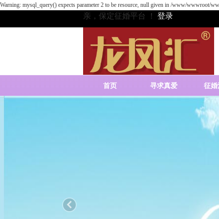
Warning: mysql_query() expects parameter 2 to be resource, null given in /www/wwwroot/www
亲，保定征婚平台 ！
登录
首页
寻求真爱
征婚